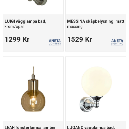
LUIGI vägglampa bad,
MESSINA skåpbelysning, matt
krom/opal
mässing
1299 Kr
1529 Kr
LEAH fönsterlampa, amber
LUGANO vägglampa bad,