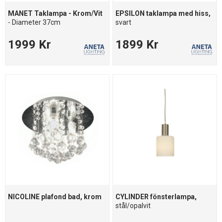
MANET Taklampa - Krom/Vit
EPSILON taklampa med hiss,
- Diameter 37cm
svart
1999 Kr
1899 Kr
NICOLINE plafond bad, krom
CYLINDER fönsterlampa,
stål/opalvit