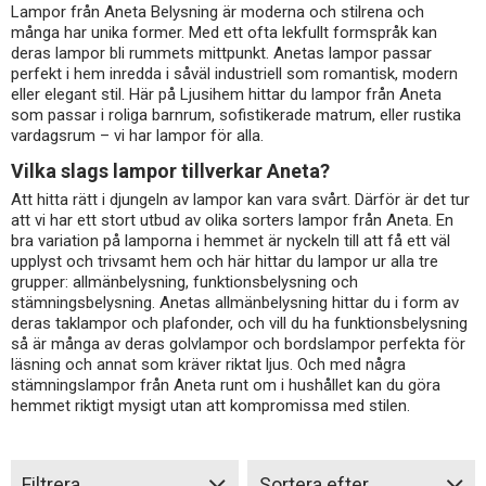
Lampor från Aneta Belysning är moderna och stilrena och
många har unika former. Med ett ofta lekfullt formspråk kan
deras lampor bli rummets mittpunkt. Anetas lampor passar
perfekt i hem inredda i såväl industriell som romantisk, modern
eller elegant stil. Här på Ljusihem hittar du lampor från Aneta
som passar i roliga barnrum, sofistikerade matrum, eller rustika
vardagsrum – vi har lampor för alla.
Vilka slags lampor tillverkar Aneta?
Att hitta rätt i djungeln av lampor kan vara svårt. Därför är det tur
att vi har ett stort utbud av olika sorters lampor från Aneta. En
bra variation på lamporna i hemmet är nyckeln till att få ett väl
upplyst och trivsamt hem och här hittar du lampor ur alla tre
grupper: allmänbelysning, funktionsbelysning och
stämningsbelysning. Anetas allmänbelysning hittar du i form av
deras taklampor och plafonder, och vill du ha funktionsbelysning
så är många av deras golvlampor och bordslampor perfekta för
läsning och annat som kräver riktat ljus. Och med några
stämningslampor från Aneta runt om i hushållet kan du göra
hemmet riktigt mysigt utan att kompromissa med stilen.
Filtrera
Sortera efter