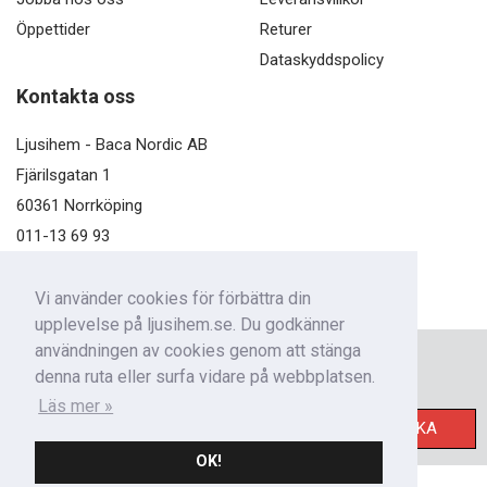
Öppettider
Returer
Dataskyddspolicy
Kontakta oss
Ljusihem - Baca Nordic AB
Fjärilsgatan 1
60361 Norrköping
011-13 69 93
kundservice@ljusihem.se
Vi använder cookies för förbättra din
upplevelse på ljusihem.se. Du godkänner
användningen av cookies genom att stänga
Nyhetsbrev
denna ruta eller surfa vidare på webbplatsen.
Få nyheter från oss!
Läs mer »
SKICKA
OK!