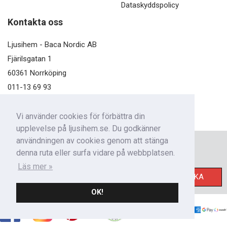
Dataskyddspolicy
Kontakta oss
Ljusihem - Baca Nordic AB
Fjärilsgatan 1
60361 Norrköping
011-13 69 93
kundservice@ljusihem.se
Vi använder cookies för förbättra din
upplevelse på ljusihem.se. Du godkänner
användningen av cookies genom att stänga
Nyhetsbrev
denna ruta eller surfa vidare på webbplatsen.
Få nyheter från oss!
Läs mer »
SKICKA
OK!