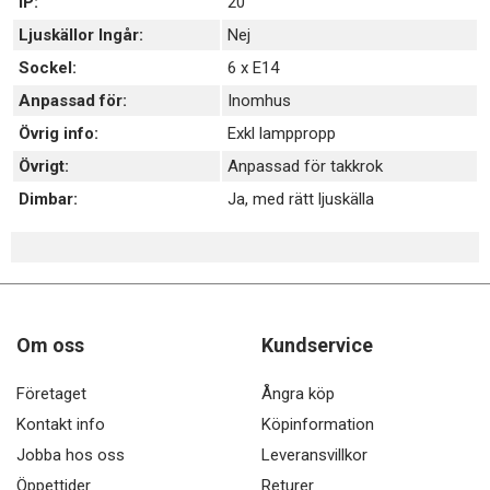
IP:
20
Ljuskällor Ingår:
Nej
Sockel:
6 x E14
Anpassad för:
Inomhus
Övrig info:
Exkl lamppropp
Övrigt:
Anpassad för takkrok
Dimbar:
Ja, med rätt ljuskälla
Om oss
Kundservice
Företaget
Ångra köp
Kontakt info
Köpinformation
Jobba hos oss
Leveransvillkor
Öppettider
Returer