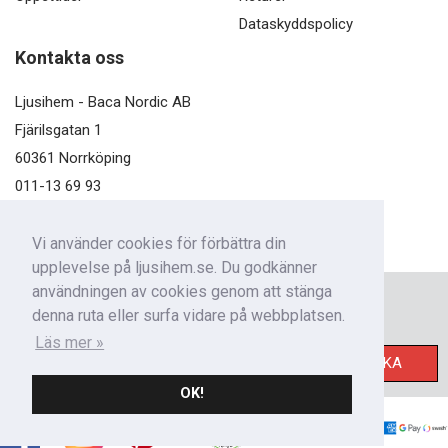
Dataskyddspolicy
Kontakta oss
Ljusihem - Baca Nordic AB
Fjärilsgatan 1
60361 Norrköping
011-13 69 93
kundservice@ljusihem.se
Vi använder cookies för förbättra din
upplevelse på ljusihem.se. Du godkänner
användningen av cookies genom att stänga
Nyhetsbrev
denna ruta eller surfa vidare på webbplatsen.
Få nyheter från oss!
Läs mer »
SKICKA
OK!