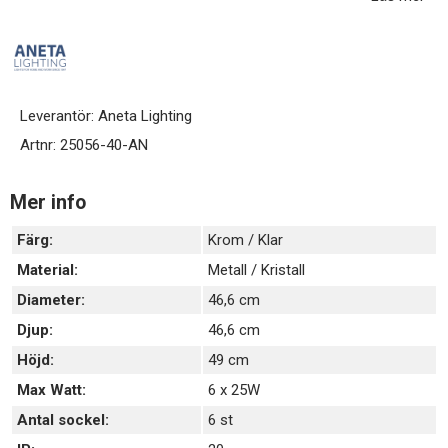
som skapar ett vackert ljusspel.
Låt Strati lysa upp matbordet under trevliga middagar eller ge en
effekt i t ex sovrummet.
Ljuskällor och lamppropp ingår ej, köps separat.
Leverantör:
Aneta Lighting
Artnr:
25056-40-AN
Mer info
Färg:
Krom / Klar
Material:
Metall / Kristall
Diameter:
46,6 cm
Djup:
46,6 cm
Höjd:
49 cm
Max Watt:
6 x 25W
Antal sockel:
6 st