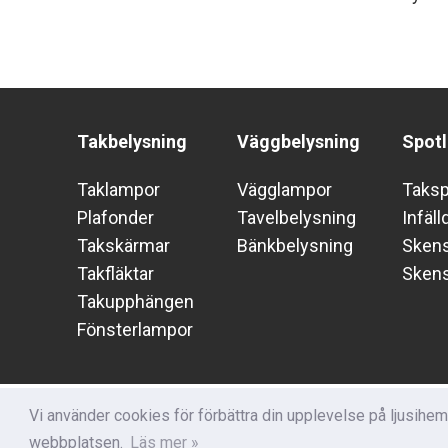
Takbelysning
Väggbelysning
Spotl
Taklampor
Vägglampor
Taks
Plafonder
Tavelbelysning
Infäll
Takskärmar
Bänkbelysning
Skens
Takfläktar
Sken
Takupphängen
Fönsterlampor
Vi använder cookies för förbättra din upplevelse på ljusihe
webbplatsen.
Läs mer »