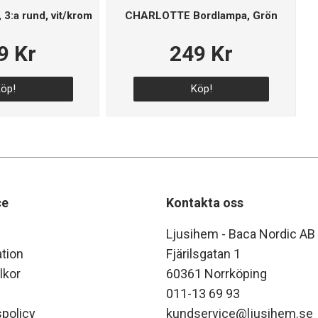
3:a rund, vit/krom
CHARLOTTE Bordlampa, Grön
9 Kr
249 Kr
öp!
Köp!
ce
Kontakta oss
Ljusihem - Baca Nordic AB
tion
Fjärilsgatan 1
lkor
60361 Norrköping
011-13 69 93
policy
kundservice@ljusihem.se