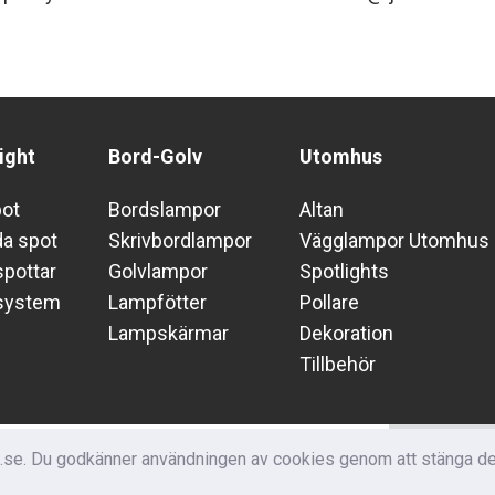
ight
Bord-Golv
Utomhus
pot
Bordslampor
Altan
da spot
Skrivbordlampor
Vägglampor Utomhus
pottar
Golvlampor
Spotlights
system
Lampfötter
Pollare
Lampskärmar
Dekoration
Tillbehör
Nyhets
m.se. Du godkänner användningen av cookies genom att stänga den
Få nyheter