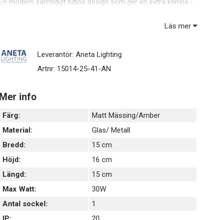
En modern samtidigt tidlös design som ger en extra känsla -
passar lika bra i fönstret som t ex över ett sidobord eller i
grupp över ett bord, varför inte t ex över en öppen arbetsyta i
Läs mer
köket.
4 meter sladd med mellanströmbrytare och stickpropp.
Leverantör:
Aneta Lighting
Ljuskälla ingår ej - Max 30W E14.
Artnr:
15014-25-41-AN
Mer info
Färg:
Matt Mässing/Amber
Material:
Glas/ Metall
Bredd:
15 cm
Höjd:
16 cm
Längd:
15 cm
Max Watt:
30W
Antal sockel:
1
IP:
20