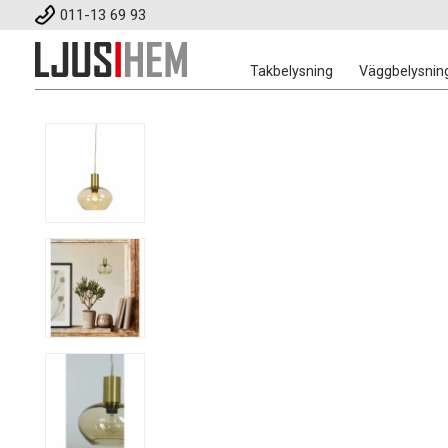
011-13 69 93
Takbelysning
Väggbelysnin