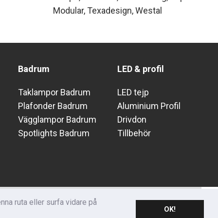
Modular
Texadesign
Westal
Badrum
LED & profil
Taklampor Badrum
LED tejp
Plafonder Badrum
Aluminium Profil
Vägglampor Badrum
Drivdon
Spotlights Badrum
Tillbehör
brev
na ruta eller surfa vidare på
SKICKA
OK!
 från oss!