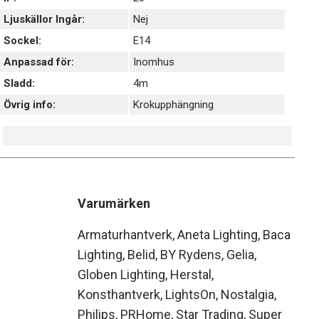
Ljuskällor Ingår:
Nej
Sockel:
E14
Anpassad för:
Inomhus
Sladd:
4m
Övrig info:
Krokupphängning
Varumärken
Armaturhantverk
Aneta Lighting
Baca
Lighting
Belid
BY Rydens
Gelia
Globen Lighting
Herstal
Konsthantverk
LightsOn
Nostalgia
Philips
PRHome
Star Trading
Super