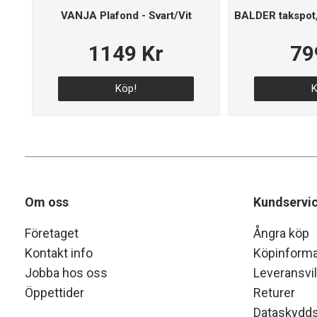
VANJA Plafond - Svart/Vit
BALDER takspot, 
1149 Kr
79
Köp!
K
Om oss
Kundservi
Företaget
Ångra köp
Kontakt info
Köpinforma
Jobba hos oss
Leveransvil
Öppettider
Returer
Dataskydds