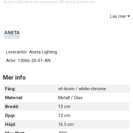
slutat inkludera lampproppar till vissa armaturer.
Läs mer
Leverantör:
Aneta Lighting
Artnr:
15066-20-01-AN
Mer info
Färg:
vit-krom / white-chrome
Material:
Metall / Glas
Bredd:
13 cm
Djup:
13 cm
Höjd:
16.5 cm