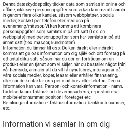
Denna dataskyddspolicy täcker data som samlas in online och
offline, inklusive personuppgifter som vi kan komma att samla
in genom flera olika kanaler, såsom webbplatser, sociala
medier, kontakt per telefon eller mail och på
evenemang/mässor. Vi kan komma att kombinera
personuppgifter som samlats in på ett sätt (t.ex. en
webbplats) med personuppgifter som har samlats in på ett
annat sätt (t.ex. mässor, kundmöten).
Information du lämnar till oss: Du kan direkt eller indirekt
komma att ge oss information om dig själv och ditt företag på
ett antal olika sätt, såsom när du gör en förfrågan om en
produkt eller en tjänst som vi säljer, när du beställer något från
vår hemsida, anmäler att du vill få nyhetsbrev, interagerar på
våra sociala medier, köper, leasar eller erhåller finansiering,
eller när du kontaktar oss per mail, brev eller telefon. Denna
information kan vara: Person- och kontaktinformation - namn,
födelsedatum, faktura- och leveransadress, e-postadress,
mobiltelefonnummer, position i företaget etc.
Betalningsinformation - fakturainformation, bankkontonummer,
etc.
Information vi samlar in om dig