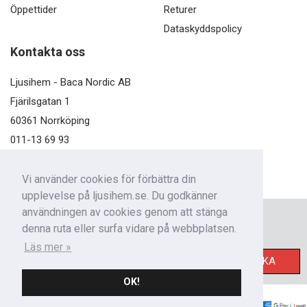
Öppettider
Returer
Dataskyddspolicy
Kontakta oss
Ljusihem - Baca Nordic AB
Fjärilsgatan 1
60361 Norrköping
011-13 69 93
kundservice@ljusihem.se
Vi använder cookies för förbättra din
upplevelse på ljusihem.se. Du godkänner
användningen av cookies genom att stänga
Nyhetsbrev
denna ruta eller surfa vidare på webbplatsen.
Få nyheter från oss!
Läs mer »
SKICKA
OK!