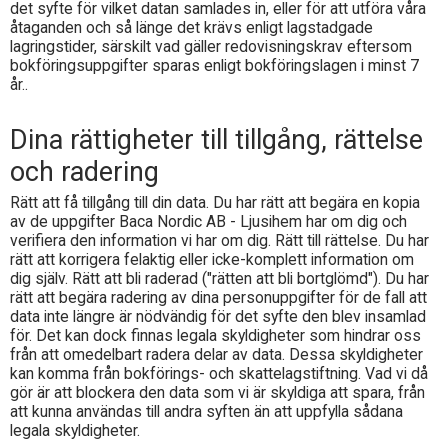
det syfte för vilket datan samlades in, eller för att utföra våra
åtaganden och så länge det krävs enligt lagstadgade
lagringstider, särskilt vad gäller redovisningskrav eftersom
bokföringsuppgifter sparas enligt bokföringslagen i minst 7
år..
Dina rättigheter till tillgång, rättelse
och radering
Rätt att få tillgång till din data. Du har rätt att begära en kopia
av de uppgifter
Baca Nordic AB - Ljusihem
har om dig och
verifiera den information vi har om dig. Rätt till rättelse. Du har
rätt att korrigera felaktig eller icke-komplett information om
dig själv. Rätt att bli raderad ("rätten att bli bortglömd"). Du har
rätt att begära radering av dina personuppgifter för de fall att
data inte längre är nödvändig för det syfte den blev insamlad
för. Det kan dock finnas legala skyldigheter som hindrar oss
från att omedelbart radera delar av data. Dessa skyldigheter
kan komma från bokförings- och skattelagstiftning. Vad vi då
gör är att blockera den data som vi är skyldiga att spara, från
att kunna användas till andra syften än att uppfylla sådana
legala skyldigheter.