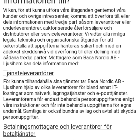
informationen till?
Vi kan, för att kunna utföra våra åtaganden gentemot våra
kunder och övriga intressenter, komma att överföra till, eller
dela informationen med tredje part såsom leverantörer eller
underleverantörer, auktoriserade återförsäljare och
distributörer eller serviceleverantörer. Vi vidtar alla rimliga
legala, tekniska och organisatoriska åtgärder för att
säkerställa att uppgifterna hanteras säkert och med en
adekvat skyddsnivå vid överföring till eller delning med
sådana tredje parter. Mottagare som
Baca Nordic AB -
Ljusihem
kan dela information med:
Tjänsteleverantörer
För kunna tillhandahålla sina tjänster tar
Baca Nordic AB -
Ljusihem
hjälp av olika leverantörer för bland annat IT-
lösningar som nätverk, lagringstjänster och e-posttjänster.
Leverantörerna får endast behandla personuppgifterna enligt
våra instruktioner och får inte behandla uppgifterna för egna
ändamål. Samtliga är också bundna av lag och avtal att skydda
personuppgifter.
Betalningsmottagare och leverantörer för
betaltjänster