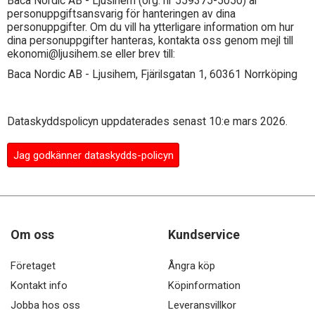
Baca Nordic AB - Ljusihem
(org. nr 559375-5050) är
personuppgiftsansvarig för hanteringen av dina
personuppgifter. Om du vill ha ytterligare information om hur
dina personuppgifter hanteras, kontakta oss genom mejl till
ekonomi@ljusihem.se eller brev till:
Baca Nordic AB - Ljusihem,
Fjärilsgatan 1, 60361 Norrköping
Dataskyddspolicyn uppdaterades senast 10:e mars 2026.
Jag godkänner dataskydds-policyn
Om oss
Kundservice
Företaget
Ångra köp
Kontakt info
Köpinformation
Jobba hos oss
Leveransvillkor