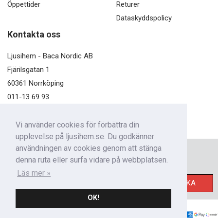
Öppettider
Returer
Dataskyddspolicy
Kontakta oss
Ljusihem - Baca Nordic AB
Fjärilsgatan 1
60361 Norrköping
011-13 69 93
kundservice@ljusihem.se
Vi använder cookies för förbättra din
upplevelse på ljusihem.se. Du godkänner
användningen av cookies genom att stänga
Nyhetsbrev
denna ruta eller surfa vidare på webbplatsen.
Få nyheter från oss!
Läs mer »
SKICKA
OK!