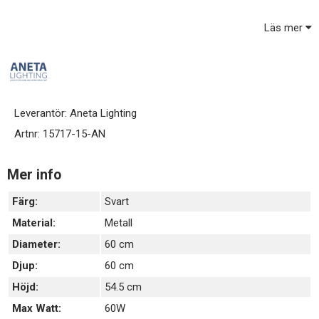
Kronoberg takkrona säljs utan glaskupa - den säljs separat och
har artikelnummer 126816-AN.
Läs mer
Lamppropp och ljuskälla sälj separat /ingår ej.
Leverantör:
Aneta Lighting
Artnr:
15717-15-AN
Mer info
Färg:
Svart
Material:
Metall
Diameter:
60 cm
Djup:
60 cm
Höjd:
54.5 cm
Max Watt:
60W