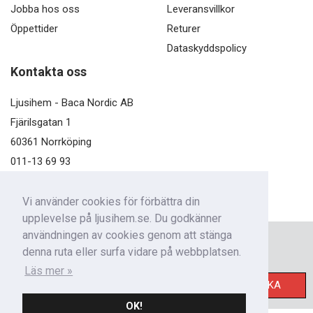
Jobba hos oss
Leveransvillkor
Öppettider
Returer
Dataskyddspolicy
Kontakta oss
Ljusihem - Baca Nordic AB
Fjärilsgatan 1
60361 Norrköping
011-13 69 93
kundservice@ljusihem.se
Vi använder cookies för förbättra din
upplevelse på ljusihem.se. Du godkänner
användningen av cookies genom att stänga
Nyhetsbrev
denna ruta eller surfa vidare på webbplatsen.
Få nyheter från oss!
Läs mer »
SKICKA
OK!