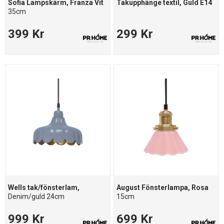
Sofia Lampskärm, Franza Vit
Takupphänge textil, Guld E14
35cm
399 Kr
299 Kr
Wells tak/fönsterlam,
August Fönsterlampa, Rosa
Denim/guld 24cm
15cm
999 Kr
699 Kr