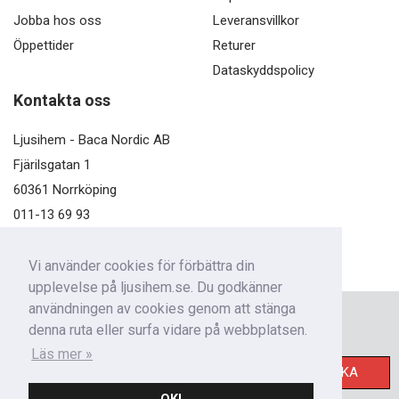
Jobba hos oss
Leveransvillkor
Öppettider
Returer
Dataskyddspolicy
Kontakta oss
Ljusihem - Baca Nordic AB
Fjärilsgatan 1
60361 Norrköping
011-13 69 93
kundservice@ljusihem.se
Vi använder cookies för förbättra din
upplevelse på ljusihem.se. Du godkänner
användningen av cookies genom att stänga
Nyhetsbrev
denna ruta eller surfa vidare på webbplatsen.
Få nyheter från oss!
Läs mer »
SKICKA