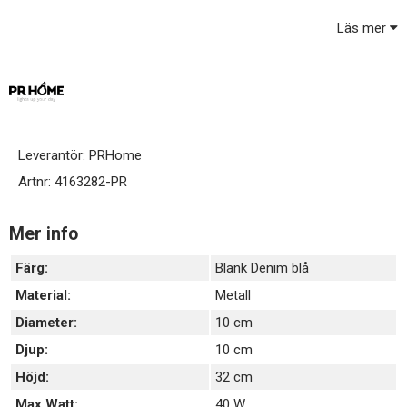
Läs mer
En lite mindre lättplacerad lampa som passar in i många olika
miljöer.
Svart plastsladd 1,7 m med strömbrytare.
E27 sockel. Ledad lamphållare som innebär att du alltid kan
justera så att skärmen blir rak.
Ljuskälla och skärm ingår ej, köps separat.
Leverantör:
PRHome
Artnr:
4163282-PR
Mer info
Färg:
Blank Denim blå
Material:
Metall
Diameter:
10 cm
Djup:
10 cm
Höjd:
32 cm
Max Watt:
40 W