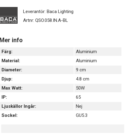
Leverantör:
Baca Lighting
Artnr:
QSO.058.IN.A-BL
Mer info
Färg:
Aluminium
Material:
Aluminium
Diameter:
9 cm
Djup:
4.8 cm
Max Watt:
50W
IP:
65
Ljuskällor Ingår:
Nej
Sockel:
GU5.3