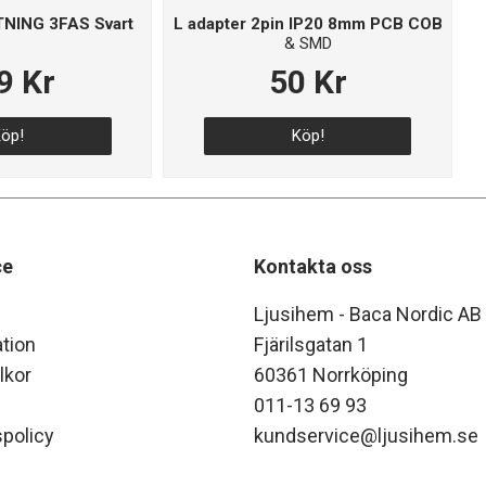
NING 3FAS Svart
L adapter 2pin IP20 8mm PCB COB
& SMD
9 Kr
50 Kr
öp!
Köp!
ce
Kontakta oss
Ljusihem - Baca Nordic AB
tion
Fjärilsgatan 1
lkor
60361 Norrköping
011-13 69 93
policy
kundservice@ljusihem.se