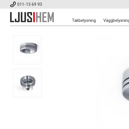
011-13 69 93
Takbelysning
Väggbelysnin