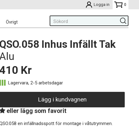
Logga in
0
Övrigt
QSO.058 Inhus Infällt Tak
Alu
410
Kr
Lägg i kundvagnen
eller lägg som favorit
QSO.058 en infällnadsspott för montage i våtutrymmen.