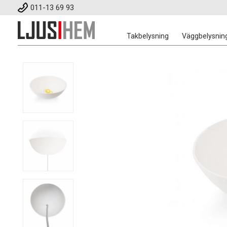
011-13 69 93
Takbelysning
Väggbelysnin