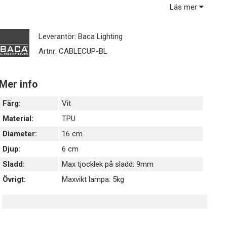
designerlampan den exponering den förtjänar! Till skillnad
Läs mer
mot andra lampkoppar sitter Cable Cup perfekt även i
snedtak.
Leverantör:
Baca Lighting
Artnr:
CABLECUP-BL
Mer info
Färg:
Vit
Material:
TPU
Diameter:
16 cm
Djup:
6 cm
Sladd:
Max tjocklek på sladd: 9mm
Övrigt:
Maxvikt lampa: 5kg