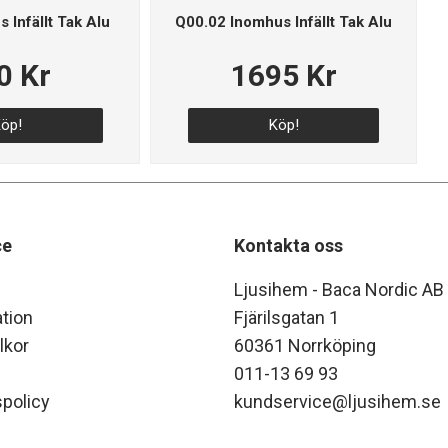
 Infällt Tak Alu
Q00.02 Inomhus Infällt Tak Alu
0 Kr
1695 Kr
öp!
Köp!
ce
Kontakta oss
Ljusihem - Baca Nordic AB
tion
Fjärilsgatan 1
lkor
60361 Norrköping
011-13 69 93
policy
kundservice@ljusihem.se