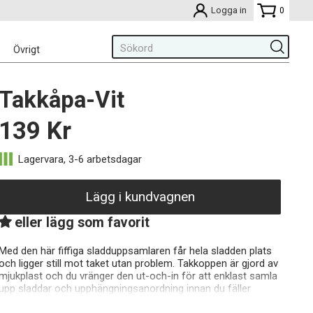
Logga in
0
Övrigt
Takkåpa-Vit
139
Kr
Lägg i kundvagnen
eller lägg som favorit
Med den här fiffiga sladduppsamlaren får hela sladden plats
och ligger still mot taket utan problem. Takkoppen är gjord av
mjukplast och du vränger den ut-och-in för att enklast samla
upp sladdar och upphängningsanordning innan du fäller
tillbaka den dikt mot väggen. Äntligen får schyssta