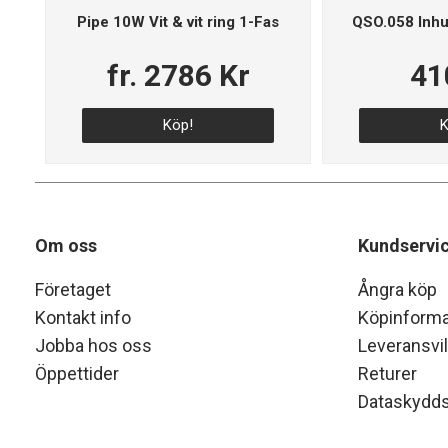
Pipe 10W Vit & vit ring 1-Fas
QSO.058 Inhus
fr. 2786 Kr
41
Köp!
K
Om oss
Kundservi
Företaget
Ångra köp
Kontakt info
Köpinforma
Jobba hos oss
Leveransvil
Öppettider
Returer
Dataskydds