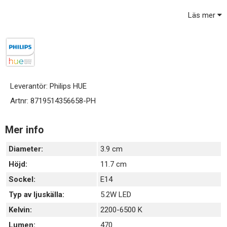
Läs mer
Leverantör:
Philips HUE
Artnr:
8719514356658-PH
Mer info
Diameter:
3.9 cm
Höjd:
11.7 cm
Sockel:
E14
Typ av ljuskälla:
5.2W LED
Kelvin:
2200-6500 K
Lumen:
470