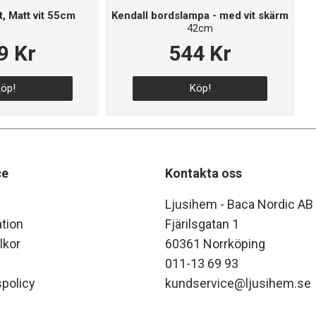
, Matt vit 55cm
Kendall bordslampa - med vit skärm
42cm
9 Kr
544 Kr
öp!
Köp!
ce
Kontakta oss
Ljusihem - Baca Nordic AB
tion
Fjärilsgatan 1
lkor
60361 Norrköping
011-13 69 93
policy
kundservice@ljusihem.se