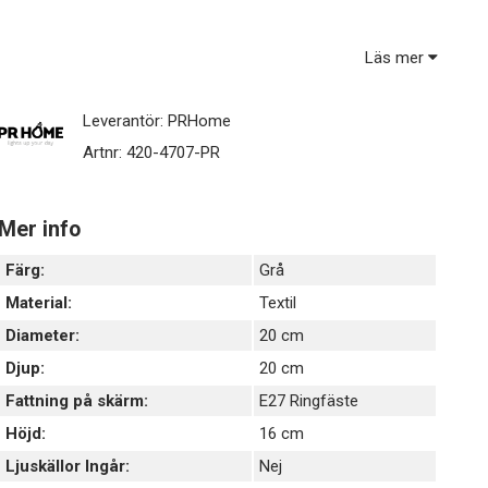
Vit insida och matchande kantband.
Formen är rund och lätt utställd nedtill
Läs mer
Lampskärmen har ett E27 ringfäste som gör att du skruvar
fast skärmen med skärmringar (ingår ej) runt lamphållaren.
Leverantör:
PRHome
Tyget är certifierad enligt STANDARD 100 by OEKO-TEX.
Certifieringen garanterar att produkten är testad och fri från
Artnr:
420-4707-PR
ämnen som kan vara skadliga för hälsan och miljön
Ljuskälla ingår ej - köps separat
Mer info
Färg:
Grå
Material:
Textil
Diameter:
20 cm
Djup:
20 cm
Fattning på skärm:
E27 Ringfäste
Höjd:
16 cm
Ljuskällor Ingår:
Nej