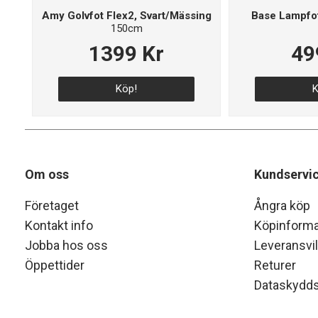
Amy Golvfot Flex2, Svart/Mässing
Base Lampfot
150cm
1399 Kr
49
Köp!
K
Om oss
Kundservi
Företaget
Ångra köp
Kontakt info
Köpinforma
Jobba hos oss
Leveransvil
Öppettider
Returer
Dataskydds