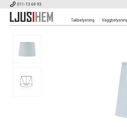
011-13 69 93
Takbelysning
Väggbelysnin