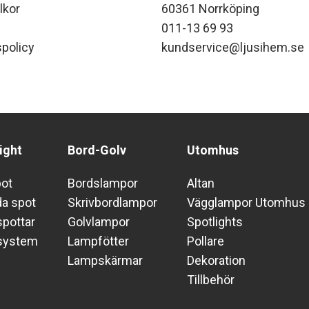
lkor
60361 Norrköping
011-13 69 93
policy
kundservice@ljusihem.se
ight
Bord-Golv
Utomhus
pot
Bordslampor
Altan
da spot
Skrivbordlampor
Vägglampor Utomhus
pottar
Golvlampor
Spotlights
system
Lampfötter
Pollare
Lampskärmar
Dekoration
Tillbehör