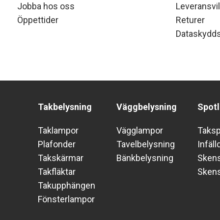
Jobba hos oss
Leveransvil
Öppettider
Returer
Dataskydds
Takbelysning
Väggbelysning
Spotl
Taklampor
Vägglampor
Taks
Plafonder
Tavelbelysning
Infäll
Takskärmar
Bänkbelysning
Skens
Takfläktar
Sken
Takupphängen
Fönsterlampor