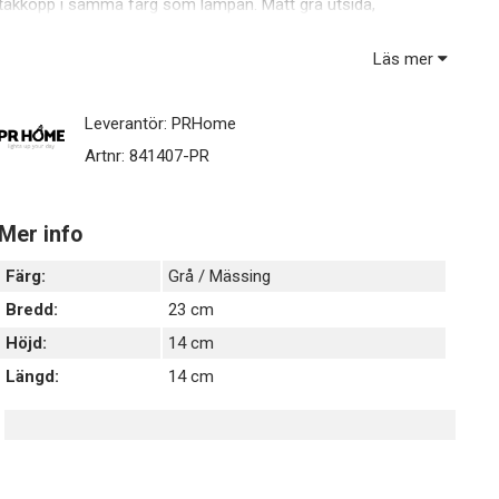
takkopp i samma färg som lampan. Matt grå utsida,
antikmässingsfärgad insida samt detaljer i antikmässing. E27
sockel. Max 40W. IP20. Ljuskälla och takkontakt ingår ej.
Läs mer
Leverantör:
PRHome
Artnr:
841407-PR
Mer info
Färg:
Grå / Mässing
Bredd:
23 cm
Höjd:
14 cm
Längd:
14 cm