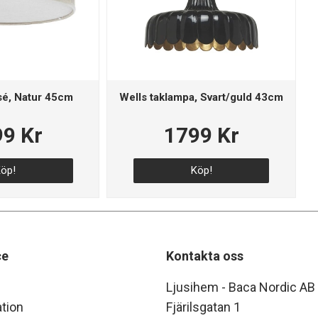
sé, Natur 45cm
Wells taklampa, Svart/guld 43cm
9 Kr
1799 Kr
öp!
Köp!
ce
Kontakta oss
Ljusihem - Baca Nordic AB
tion
Fjärilsgatan 1