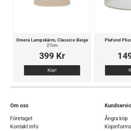
Omera Lampskärm, Classico Beige
Plafond Plis
27cm
399 Kr
149
Köp!
K
Om oss
Kundservi
Företaget
Ångra köp
Kontakt info
Köpinforma