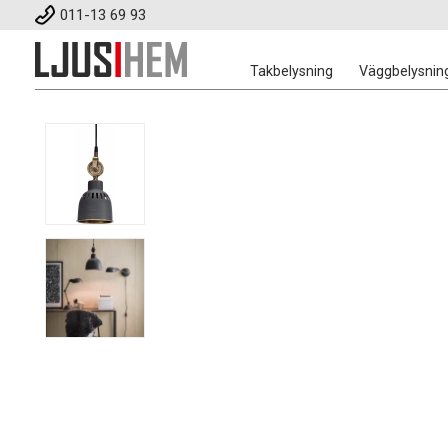
011-13 69 93
Takbelysning
Väggbelysnin