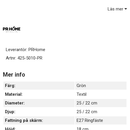
extra inredningsdetalj.
Läs mer
Modellen och färgen är lätt att matcha med olika lampfötter.
Lampskärmen har ett E27 ringfäste som innebär att du skruvar
fast skärmen på lamphållaren med skärmring (ingår ej)
Ljuskälla ingår ej / köps separat.
Leverantör:
PRHome
Artnr:
425-5010-PR
Mer info
Färg:
Grön
Material:
Textil
Diameter:
25 / 22 cm
Djup:
25 / 22 cm
Fattning på skärm:
E27 Ringfäste
Höjd:
18 cm