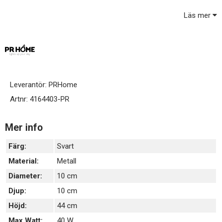
Läs mer
En lättplacerad lampa som passar in i många olika miljöer.
Svart plastsladd 1,7 m med strömbrytare.
E27 sockel. Ledad lamphållare som innebär att du alltid kan
justera så att skärmen blir rak.
Ljuskälla och skärm ingår ej, köps separat.
Leverantör:
PRHome
Artnr:
4164403-PR
Mer info
Färg:
Svart
Material:
Metall
Diameter:
10 cm
Djup:
10 cm
Höjd:
44 cm
Max Watt:
40 W