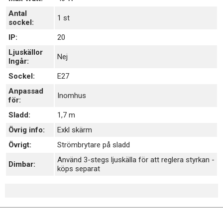
Antal
1 st
sockel:
IP:
20
Ljuskällor
Nej
Ingår:
Sockel:
E27
Anpassad
Inomhus
för:
Sladd:
1,7 m
Övrig info:
Exkl skärm
Övrigt:
Strömbrytare på sladd
Använd 3-stegs ljuskälla för att reglera styrkan -
Dimbar:
köps separat