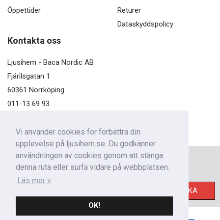
Öppettider
Returer
Dataskyddspolicy
Kontakta oss
Ljusihem - Baca Nordic AB
Fjärilsgatan 1
60361 Norrköping
011-13 69 93
kundservice@ljusihem.se
Vi använder cookies för förbättra din
upplevelse på ljusihem.se. Du godkänner
användningen av cookies genom att stänga
Nyhetsbrev
denna ruta eller surfa vidare på webbplatsen.
Få nyheter från oss!
Läs mer »
SKICKA
OK!