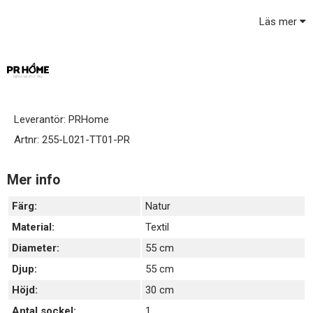
Taklampan levereras med E27 upphänge textilsladd 2.1m vit.
Läs mer
Takkontakt och ljuskälla ingår ej.
Leverantör:
PRHome
Artnr:
255-L021-TT01-PR
Mer info
Färg:
Natur
Material:
Textil
Diameter:
55 cm
Djup:
55 cm
Höjd:
30 cm
Antal sockel:
1