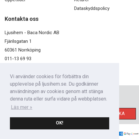
Dataskyddspolicy
Kontakta oss
Ljusihem - Baca Nordic AB
Fjärilsgatan 1
60361 Norrköping
011-13 69 93
kundservice@ljusihem.se
Vi använder cookies för förbättra din
upplevelse på ljusihem.se. Du godkänner
användningen av cookies genom att stänga
Nyhetsbrev
denna ruta eller surfa vidare på webbplatsen.
Få nyheter från oss!
Läs mer »
SKICKA
OK!