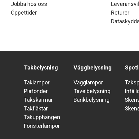
Jobba hos oss
Leveransvil
Öppettider
Returer
Dataskydds
Takbelysning
Väggbelysning
Spotl
Taklampor
Vägglampor
Taks
Plafonder
Tavelbelysning
Infäll
Takskärmar
Bänkbelysning
Skens
Takfläktar
Sken
Takupphängen
Fönsterlampor