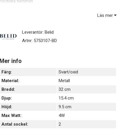
nordiska hemmet.
Cato dubbel vägglampa är en lampa i metall som finns i olika
Läs mer
storlekar och färger.
Den här modellen har höjden 10 cm och bredden 32 cm.
Leverantör:
Belid
Artnr:
5753107-BD
Mer info
Färg:
Svart/oxid
Material:
Metall
Bredd:
32 cm
Djup:
15.4 cm
Höjd:
9.5 cm
Max Watt:
4W
Antal sockel:
2