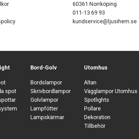
lkor
60361 Norrköping
011-13 69 93
policy
kundservice@ljusihem.se
ight
Bord-Golv
Utomhus
pot
Bordslampor
Altan
da spot
Skrivbordlampor
Vägglampor Utomhus
pottar
Golvlampor
Spotlights
system
Lampfötter
Pollare
Lampskärmar
Dekoration
Tillbehör