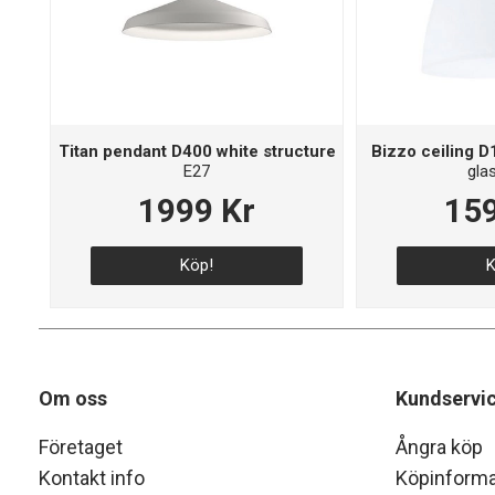
Titan pendant D400 white structure
Bizzo ceiling D1
E27
gla
1999 Kr
159
Köp!
K
Om oss
Kundservi
Företaget
Ångra köp
Kontakt info
Köpinforma