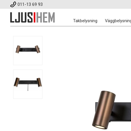
011-13 69 93
Takbelysning
Väggbelysnin