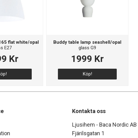
65 flat white/opal
Buddy table lamp seashell/opal
ss E27
glass G9
9 Kr
1999 Kr
öp!
Köp!
ce
Kontakta oss
Ljusihem - Baca Nordic AB
tion
Fjärilsgatan 1