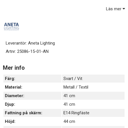
Svartlackerad metall med lätt ruggad finish och skärmar i vit
Läs mer
textil.
3 x E14 sockel.
Ljuskällor samt lamppropp ingår ej, köps separat.
Leverantör:
Aneta Lighting
Artnr:
25086-15-01-AN
Mer info
Färg:
Svart / Vit
Material:
Metall / Textil
Diameter:
41 cm
Djup:
41 cm
Fattning på skärm:
E14 Ringfäste
Höjd:
44 cm