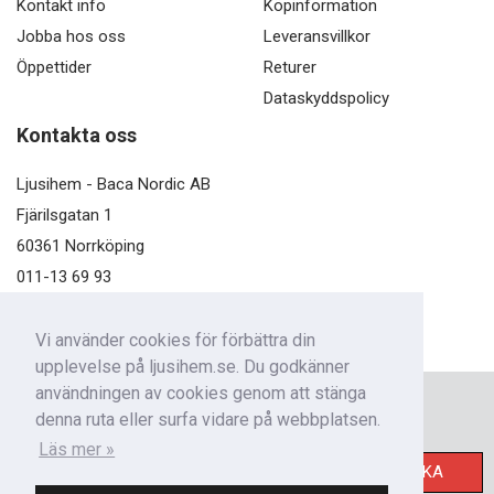
Kontakt info
Köpinformation
Jobba hos oss
Leveransvillkor
Öppettider
Returer
Dataskyddspolicy
Kontakta oss
Ljusihem - Baca Nordic AB
Fjärilsgatan 1
60361 Norrköping
011-13 69 93
kundservice@ljusihem.se
Vi använder cookies för förbättra din
upplevelse på ljusihem.se. Du godkänner
användningen av cookies genom att stänga
Nyhetsbrev
denna ruta eller surfa vidare på webbplatsen.
Få nyheter från oss!
Läs mer »
SKICKA