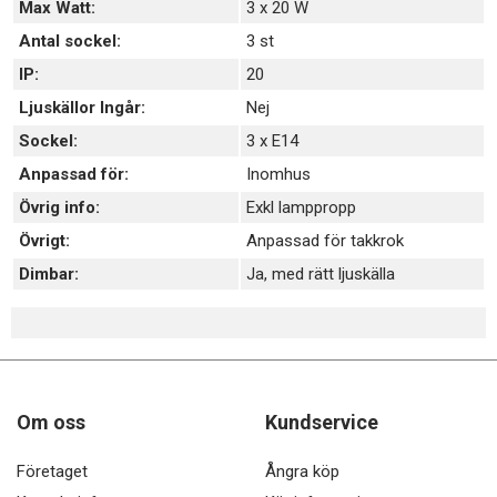
Max Watt:
3 x 20 W
Antal sockel:
3 st
IP:
20
Ljuskällor Ingår:
Nej
Sockel:
3 x E14
Anpassad för:
Inomhus
Övrig info:
Exkl lamppropp
Övrigt:
Anpassad för takkrok
Dimbar:
Ja, med rätt ljuskälla
Om oss
Kundservice
Företaget
Ångra köp