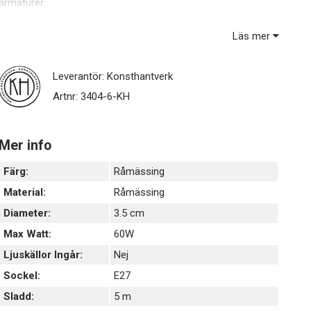
armaturer.
Läs mer
Leverantör:
Konsthantverk
Artnr:
3404-6-KH
Mer info
Färg:
Råmässing
Material:
Råmässing
Diameter:
3.5 cm
Max Watt:
60W
Ljuskällor Ingår:
Nej
Sockel:
E27
Sladd:
5 m