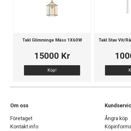
Takl Glimminge Mäss 1X60W
Takl Stav Vit/
15000 Kr
100
Köp!
K
Om oss
Kundservi
Företaget
Ångra köp
Kontakt info
Köpinforma