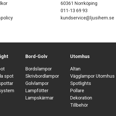
lkor
60361 Norrköping
011-13 69 93
policy
kundservice@ljusihem.se
ight
Bord-Golv
Utomhus
pot
Bordslampor
Altan
da spot
Skrivbordlampor
Vägglampor Utomhus
pottar
Golvlampor
Spotlights
system
Lampfötter
Pollare
Lampskärmar
Dekoration
Tillbehör