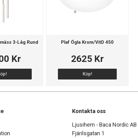
Råmäss 3-Låg Rund
Plaf Ögla Krom/VitD 450
00 Kr
2625 Kr
öp!
Köp!
ce
Kontakta oss
Ljusihem - Baca Nordic AB
tion
Fjärilsgatan 1