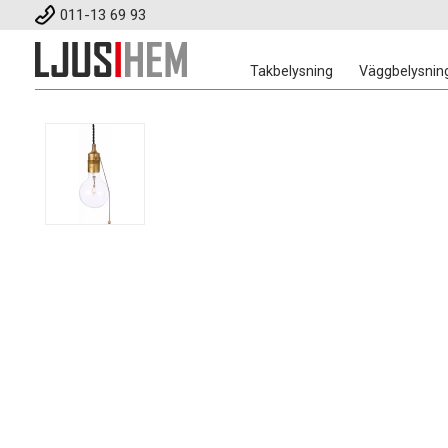
011-13 69 93
Takbelysning
Väggbelysnin