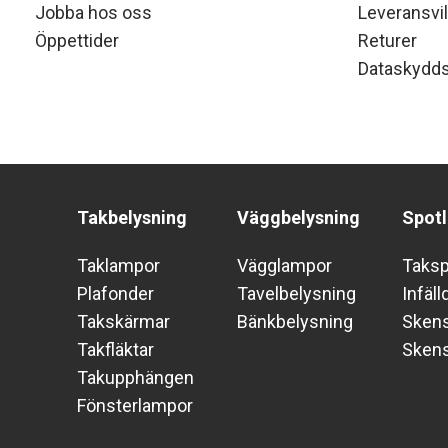
Jobba hos oss
Leveransvil
Öppettider
Returer
Dataskydds
Takbelysning
Väggbelysning
Spotl
Taklampor
Vägglampor
Taks
Plafonder
Tavelbelysning
Infäll
Takskärmar
Bänkbelysning
Skens
Takfläktar
Sken
Takupphängen
Fönsterlampor