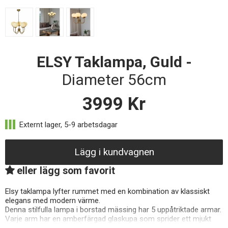
ELSY Taklampa, Guld -
Diameter 56cm
3999
Kr
Lägg i kundvagnen
eller lägg som favorit
Elsy taklampa lyfter rummet med en kombination av klassiskt
elegans med modern värme.
Denna stilfulla lampa i borstad mässing har 5 uppåtriktade armar.
Varje arm har en amberfärgad glaskupa som sprider ett mjukt
och inbjudande sken.