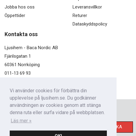
Jobba hos oss
Leveransvillkor
Öppettider
Returer
Dataskyddspolicy
Kontakta oss
Ljusihem - Baca Nordic AB
Fjärilsgatan 1
60361 Norrköping
011-13 69 93
kundservice@ljusihem.se
Vi använder cookies för förbättra din
upplevelse på ljusihem.se. Du godkänner
användningen av cookies genom att stänga
Nyhetsbrev
denna ruta eller surfa vidare på webbplatsen.
Få nyheter från oss!
Läs mer »
SKICKA