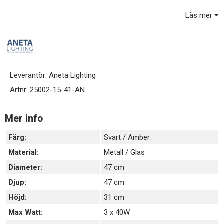
Lampan släpper igenom ljus både uppåt och nedåt, samtidigt
Läs mer
som den sprider ett mjukt ljus åt sidorna.
Stommen är av metall och glasen har ett elegant isliknande
struktur.
Lamppropp samt ljuskällor ingår ej, köps separat.
Leverantör:
Aneta Lighting
Artnr:
25002-15-41-AN
Mer info
Färg:
Svart / Amber
Material:
Metall / Glas
Diameter:
47 cm
Djup:
47 cm
Höjd:
31 cm
Max Watt:
3 x 40W