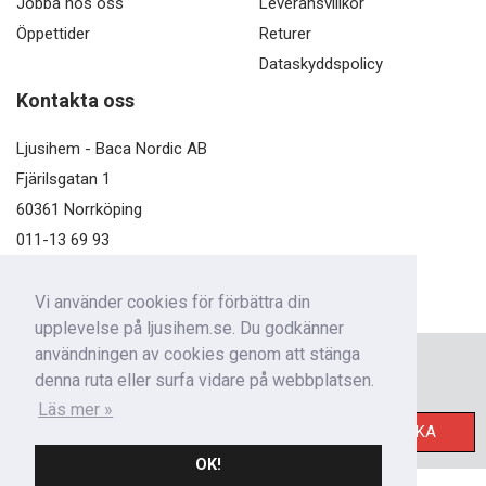
Jobba hos oss
Leveransvillkor
Öppettider
Returer
Dataskyddspolicy
Kontakta oss
Ljusihem - Baca Nordic AB
Fjärilsgatan 1
60361 Norrköping
011-13 69 93
kundservice@ljusihem.se
Vi använder cookies för förbättra din
upplevelse på ljusihem.se. Du godkänner
användningen av cookies genom att stänga
Nyhetsbrev
denna ruta eller surfa vidare på webbplatsen.
Få nyheter från oss!
Läs mer »
SKICKA
OK!