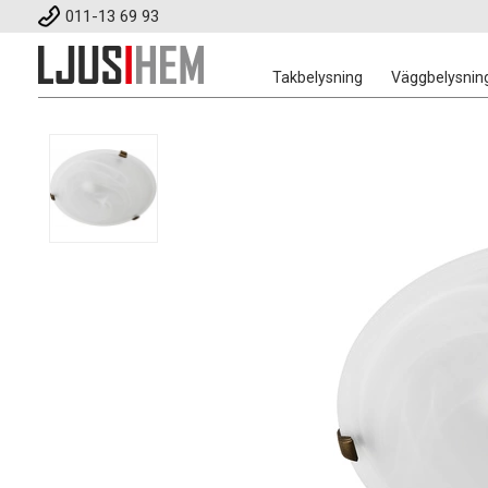
011-13 69 93
Takbelysning
Väggbelysnin