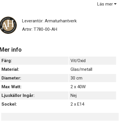
Enkel att montera glaset då 2 st fästen har som en fjäder
Läs mer
och 1st fäste som är fast - du skjuter enkelt glaset mot
fjäderfästena för att sedan "klicka" dit glaset.
Leverantör:
Armaturhantverk
2 st E14 socklar max 40W.
Artnr:
T780-00-AH
Ljuskällor samt lamppropp ingår ej - köps separat.
Mer info
Färg:
Vit/Oxid
Material:
Glas/metall
Diameter:
30 cm
Max Watt:
2 x 40W
Ljuskällor Ingår:
Nej
Sockel:
2 x E14