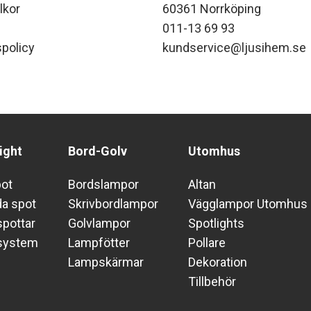
lkor
60361 Norrköping
011-13 69 93
policy
kundservice@ljusihem.se
ight
Bord-Golv
Utomhus
pot
Bordslampor
Altan
da spot
Skrivbordlampor
Vägglampor Utomhus
pottar
Golvlampor
Spotlights
system
Lampfötter
Pollare
Lampskärmar
Dekoration
Tillbehör