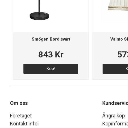
Smögen Bord svart
Valmo S
843 Kr
57
Köp!
K
Om oss
Kundservi
Företaget
Ångra köp
Kontakt info
Köpinforma