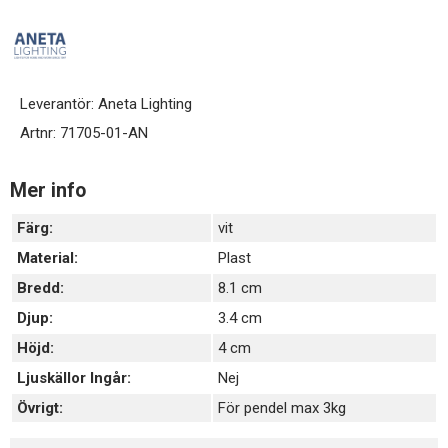
Leverantör:
Aneta Lighting
Artnr:
71705-01-AN
Mer info
Färg:
vit
Material:
Plast
Bredd:
8.1 cm
Djup:
3.4 cm
Höjd:
4 cm
Ljuskällor Ingår:
Nej
Övrigt:
För pendel max 3kg