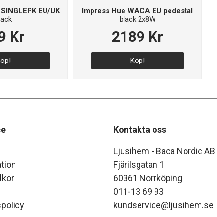
 SINGLEPK EU/UK
Impress Hue WACA EU pedestal
lack
black 2x8W
9 Kr
2189 Kr
öp!
Köp!
ce
Kontakta oss
Ljusihem - Baca Nordic AB
tion
Fjärilsgatan 1
lkor
60361 Norrköping
011-13 69 93
policy
kundservice@ljusihem.se