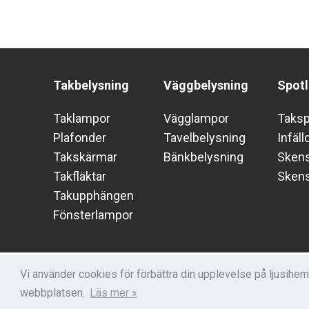
Takbelysning
Väggbelysning
Spotl
Taklampor
Vägglampor
Taks
Plafonder
Tavelbelysning
Infäll
Takskärmar
Bänkbelysning
Skens
Takfläktar
Sken
Takupphängen
Fönsterlampor
Vi använder cookies för förbättra din upplevelse på ljusihe
webbplatsen.
Läs mer »