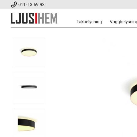
011-13 69 93
Takbelysning
Väggbelysnin