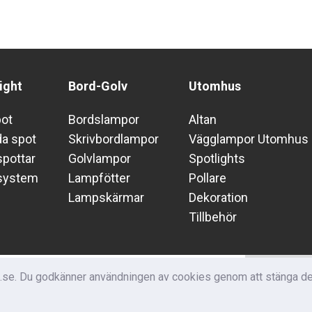
ight
Bord-Golv
Utomhus
pot
Bordslampor
Altan
da spot
Skrivbordlampor
Vägglampor Utomhus
pottar
Golvlampor
Spotlights
system
Lampfötter
Pollare
Lampskärmar
Dekoration
Tillbehör
Nyhets
m.se. Du godkänner användningen av cookies genom att stänga den
Få nyheter