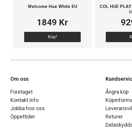
Welcome Hue White EU
COL HUE PLAY
b
1849 Kr
92
Köp!
K
Om oss
Kundservi
Företaget
Ångra köp
Kontakt info
Köpinforma
Jobba hos oss
Leveransvil
Öppettider
Returer
Dataskydds