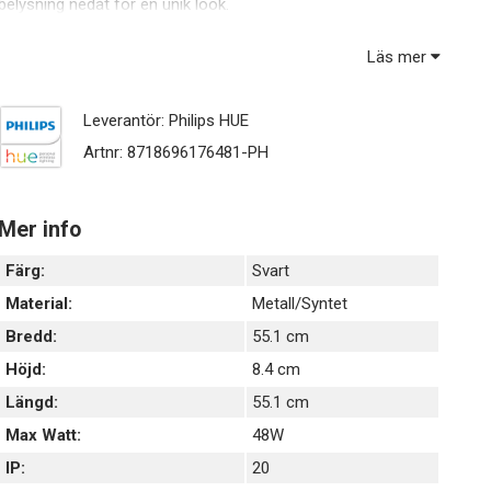
belysning nedåt för en unik look.
Läs mer
Leverantör:
Philips HUE
Artnr:
8718696176481-PH
Mer info
Färg:
Svart
Material:
Metall/Syntet
Bredd:
55.1 cm
Höjd:
8.4 cm
Längd:
55.1 cm
Max Watt:
48W
IP:
20