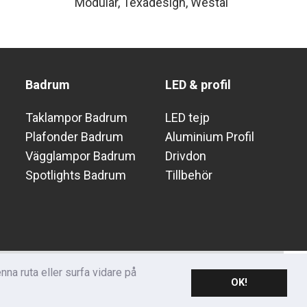
Modular
Texadesign
Westal
Badrum
LED & profil
Taklampor Badrum
LED tejp
Plafonder Badrum
Aluminium Profil
Vägglampor Badrum
Drivdon
Spotlights Badrum
Tillbehör
brev
na ruta eller surfa vidare på
SKICKA
OK!
 från oss!