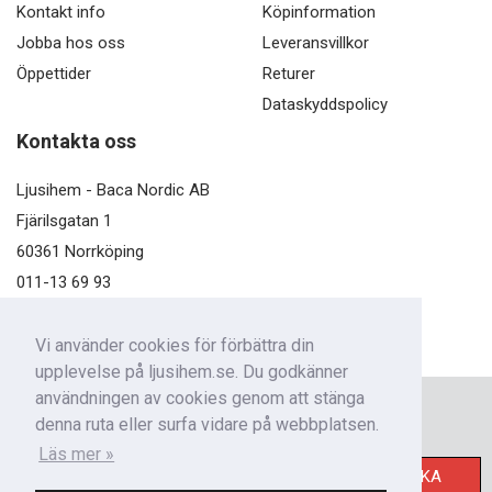
Kontakt info
Köpinformation
Jobba hos oss
Leveransvillkor
Öppettider
Returer
Dataskyddspolicy
Kontakta oss
Ljusihem - Baca Nordic AB
Fjärilsgatan 1
60361 Norrköping
011-13 69 93
kundservice@ljusihem.se
Vi använder cookies för förbättra din
upplevelse på ljusihem.se. Du godkänner
användningen av cookies genom att stänga
Nyhetsbrev
denna ruta eller surfa vidare på webbplatsen.
Få nyheter från oss!
Läs mer »
SKICKA