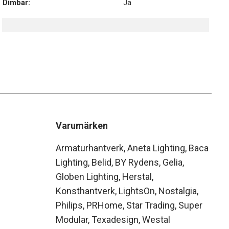
Dimbar:
Ja
Varumärken
Armaturhantverk
Aneta Lighting
Baca
Lighting
Belid
BY Rydens
Gelia
Globen Lighting
Herstal
Konsthantverk
LightsOn
Nostalgia
Philips
PRHome
Star Trading
Super
Modular
Texadesign
Westal