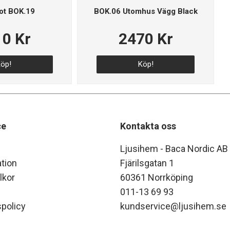
ot BOK.19
BOK.06 Utomhus Vägg Black
0 Kr
2470 Kr
öp!
Köp!
ce
Kontakta oss
Ljusihem - Baca Nordic AB
tion
Fjärilsgatan 1
lkor
60361 Norrköping
011-13 69 93
policy
kundservice@ljusihem.se