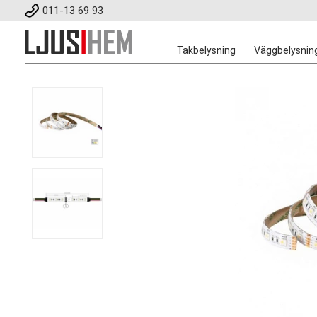
011-13 69 93
Takbelysning
Väggbelysnin