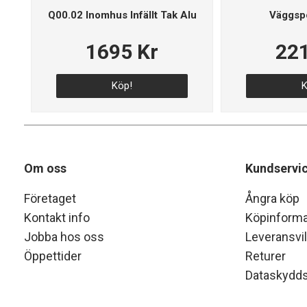
Q00.02 Inomhus Infällt Tak Alu
Väggsp
1695 Kr
221
Köp!
K
Om oss
Kundservi
Företaget
Ångra köp
Kontakt info
Köpinforma
Jobba hos oss
Leveransvil
Öppettider
Returer
Dataskydds