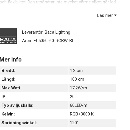
och flexibilitet. Den utsöndrar inte mycket värme vilket gör led
tejpen lämplig att montera där man vill att belysningen skall ta
så lite plats som möjligt. Alla våra LED-tejp är dimbara och
Läs mer
kan enkelt klippas med sax till önskad längd.
Leverantör:
Baca Lighting
Artnr:
FL5050-60-RGBW-BL
Mer info
Bredd:
1.2 cm
Längd:
100 cm
Max Watt:
17.2W/m
IP:
20
Typ av ljuskälla:
60LED/m
Kelvin:
RGB+3000 K
Spridningsvinkel:
120°