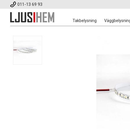
011-13 69 93
Takbelysning
Väggbelysnin