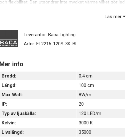
och flexibilitet. Den utsöndrar inte mycket värme vilket gör led
tejpen lämplig att montera där man vill att belysningen skall ta
så lite plats som möjligt. Alla våra LED-tejp är dimbara och
Läs mer
kan enkelt klippas med sax till önskad längd.
Leverantör:
Baca Lighting
Artnr:
FL2216-120S-3K-BL
Mer info
Bredd:
0.4 cm
Längd:
100 cm
Max Watt:
8W/m
IP:
20
Typ av ljuskälla:
120 LED/m
Kelvin:
3000 K
Livslängd:
35000