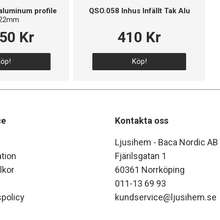
aluminum profile
QSO.058 Inhus Infällt Tak Alu
*22mm
250 Kr
410 Kr
öp!
Köp!
ce
Kontakta oss
Ljusihem - Baca Nordic AB
tion
Fjärilsgatan 1
lkor
60361 Norrköping
011-13 69 93
policy
kundservice@ljusihem.se