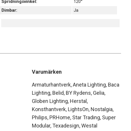
Spridningsvinkel:
120°
Dimbar:
Ja
Varumärken
Armaturhantverk
Aneta Lighting
Baca
Lighting
Belid
BY Rydens
Gelia
Globen Lighting
Herstal
Konsthantverk
LightsOn
Nostalgia
Philips
PRHome
Star Trading
Super
Modular
Texadesign
Westal