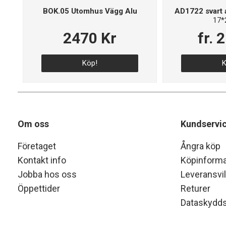
BOK.05 Utomhus Vägg Alu
AD1722 svart 
17
2470 Kr
fr. 
Köp!
K
Om oss
Kundservi
Företaget
Ångra köp
Kontakt info
Köpinforma
Jobba hos oss
Leveransvil
Öppettider
Returer
Dataskydds