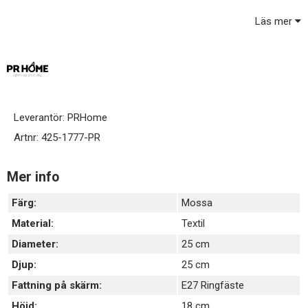
Matchande kantband. 100% Polyester.
Läs mer
Formen på skärmen är lätt utställd och har ett E27-fäste som
gör att du skruvar fast skärmen med 2 st skärmringar (ingår ej).
Tyget är certifierad enligt STANDARD 100 by OEKO-TEX.
Certifieringen garanterar att produkten är testad och fri från
ämnen som kan vara skadliga för hälsan och miljön.
Ljuskälla ingår ej / köps separat - rekommenderar gärna en
Leverantör:
PRHome
opal/matt ljuskälla för fin effekt.
Artnr:
425-1777-PR
Mer info
Färg:
Mossa
Material:
Textil
Diameter:
25 cm
Djup:
25 cm
Fattning på skärm:
E27 Ringfäste
Höjd:
18 cm