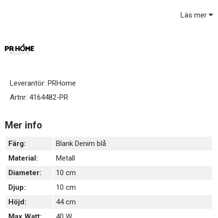
Läs mer
En lättplacerad lampa som passar in i många olika miljöer.
Svart plastsladd 1,7 m med strömbrytare.
E27 sockel. Ledad lamphållare som innebär att du alltid kan
justera så att skärmen blir rak.
Ljuskälla och skärm ingår ej, köps separat.
Leverantör:
PRHome
Artnr:
4164482-PR
Mer info
Färg:
Blank Denim blå
Material:
Metall
Diameter:
10 cm
Djup:
10 cm
Höjd:
44 cm
Max Watt:
40 W