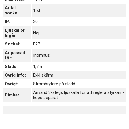
Antal
1 st
sockel:
IP:
20
Ljuskällor
Nej
Ingår:
Sockel:
E27
Anpassad
Inomhus
för:
Sladd:
1,7 m
Övrig info:
Exkl skärm
Övrigt:
Strömbrytare på sladd.
Använd 3-stegs ljuskälla för att reglera styrkan -
Dimbar:
köps separat