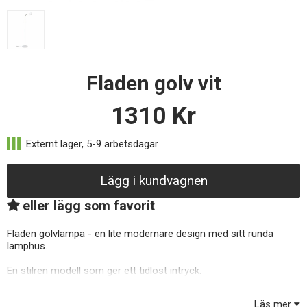
Fladen golv vit
1310
Kr
Lägg i kundvagnen
eller lägg som favorit
Fladen golvlampa - en lite modernare design med sitt runda
lamphus.
En stilren modell som ger ett tidlöst intryck.
Passar perfekt bredvid fåtöljen/soffan som läslampa eller där du
önskar få ett riktat ljus.
Läs mer