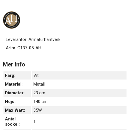
En vippströmbrytare sitter på metallstången och är enkel att
komma åt för att kunna tända och släcka.
Ljuskälla ingår ej / köps separat - GU10 sockel.
Leverantör:
Armaturhantverk
Artnr:
G137-05-AH
Mer info
Färg:
Vit
Material:
Metall
Diameter:
23 cm
Höjd:
140 cm
Max Watt:
35W
Antal
1
sockel: