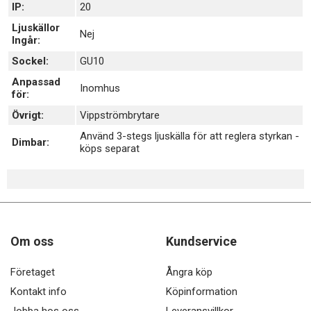
IP:
20
Ljuskällor
Nej
Ingår:
Sockel:
GU10
Anpassad
Inomhus
för:
Övrigt:
Vippströmbrytare
Använd 3-stegs ljuskälla för att reglera styrkan -
Dimbar:
köps separat
Om oss
Kundservice
Företaget
Ångra köp
Kontakt info
Köpinformation
Jobba hos oss
Leveransvillkor