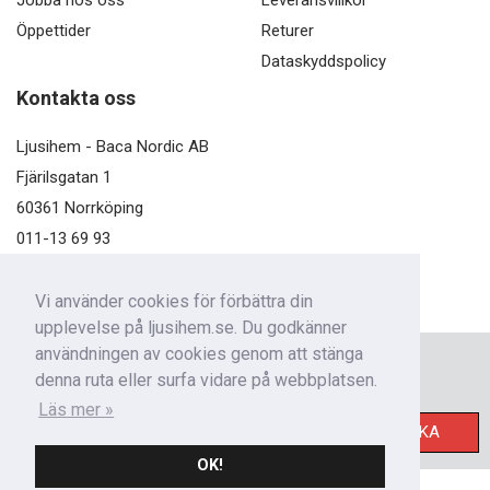
Öppettider
Returer
Dataskyddspolicy
Kontakta oss
Ljusihem - Baca Nordic AB
Fjärilsgatan 1
60361 Norrköping
011-13 69 93
kundservice@ljusihem.se
Vi använder cookies för förbättra din
upplevelse på ljusihem.se. Du godkänner
användningen av cookies genom att stänga
Nyhetsbrev
denna ruta eller surfa vidare på webbplatsen.
Få nyheter från oss!
Läs mer »
SKICKA
OK!