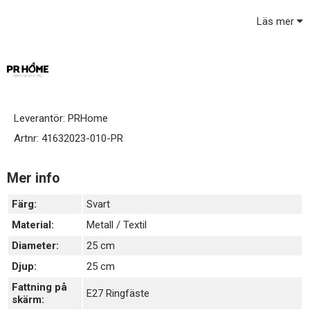
Lampfotens höjd är 32cm, skärm diameter 25cm och höjd 18cm.
Läs mer
Totalhöjd 46cm.
Plastkabel 170cm med strömbrytare.
E27 sockel. Ledad lamphållare. Max 40W.
Ljuskälla ingår ej, köps separat
Leverantör:
PRHome
Artnr:
41632023-010-PR
Mer info
Färg:
Svart
Material:
Metall / Textil
Diameter:
25 cm
Djup:
25 cm
Fattning på
E27 Ringfäste
skärm: