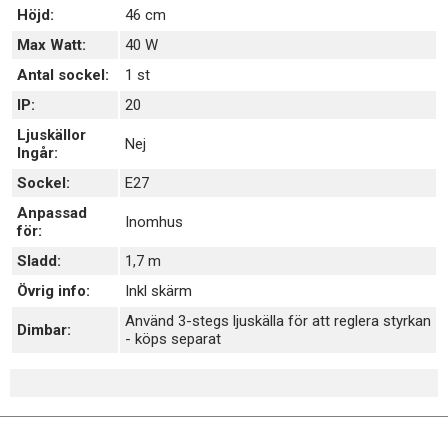
Höjd:
46 cm
Max Watt:
40 W
Antal sockel:
1 st
IP:
20
Ljuskällor
Nej
Ingår:
Sockel:
E27
Anpassad
Inomhus
för:
Sladd:
1,7 m
Övrig info:
Inkl skärm
Använd 3-stegs ljuskälla för att reglera styrkan
Dimbar:
- köps separat