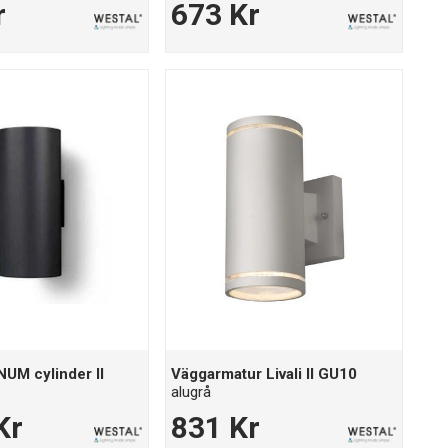
r
673 Kr
UM cylinder II
Väggarmatur Livali II GU10
alugrå
Kr
831 Kr