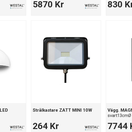
5870 Kr
830 K
 LED
Strålkastare ZATT MINI 10W
Vägg. MAGN
svart13cmØ
264 Kr
7744 