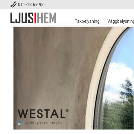
011-13 69 93
Takbelysning
Väggbelysnin