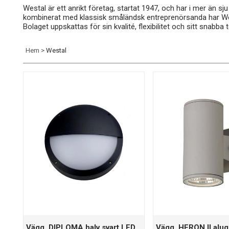
Westal är ett anrikt företag, startat 1947, och har i mer än sj
kombinerat med klassisk småländsk entreprenörsanda har West
Bolaget uppskattas för sin kvalité, flexibilitet och sitt snabba
Hem
Westal
Vägg. DIPLOMA halv svart LED
Vägg. HERON II alu