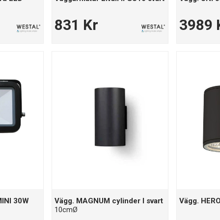
831 Kr
3989 
MINI 30W
Vägg. MAGNUM cylinder I svart
Vägg. HERON
10cmØ