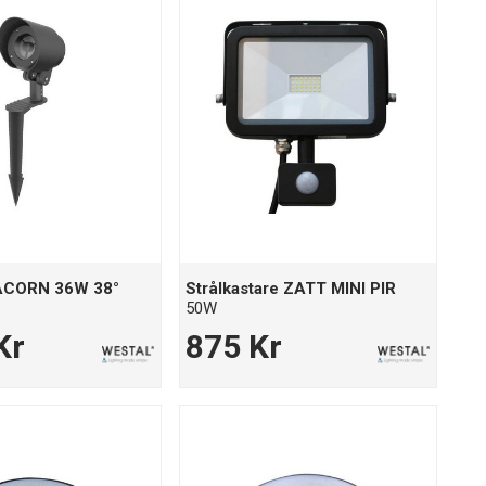
 ACORN 36W 38°
Strålkastare ZATT MINI PIR
50W
Kr
875 Kr