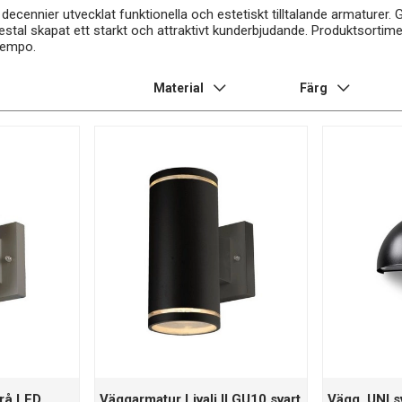
u decennier utvecklat funktionella och estetiskt tilltalande armaturer.
al skapat ett starkt och attraktivt kunderbjudande. Produktsortime
 tempo.
Material
Färg
grå LED
Väggarmatur Livali II GU10 svart
Vägg. UNI s