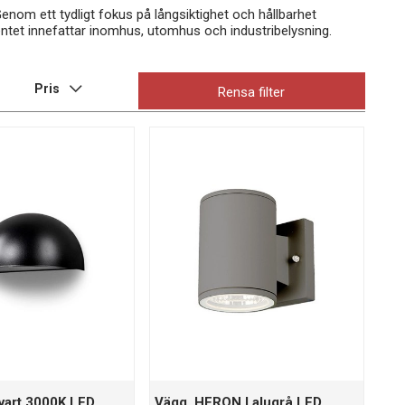
 Genom ett tydligt fokus på långsiktighet och hållbarhet
ntet innefattar inomhus, utomhus och industribelysning.
Pris
Rensa filter
vart 3000K LED
Vägg. HERON I alugrå LED