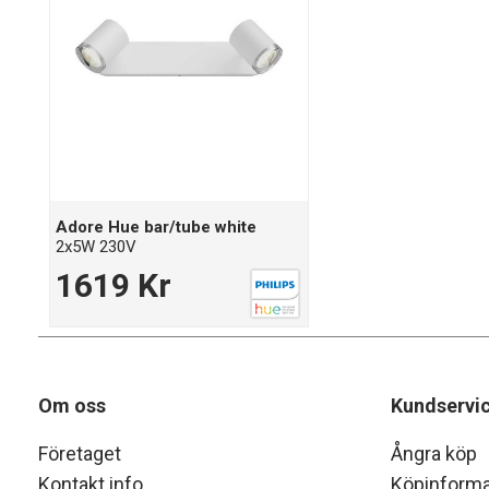
Adore Hue bar/tube white
2x5W 230V
1619 Kr
Om oss
Kundservi
Företaget
Ångra köp
Kontakt info
Köpinforma