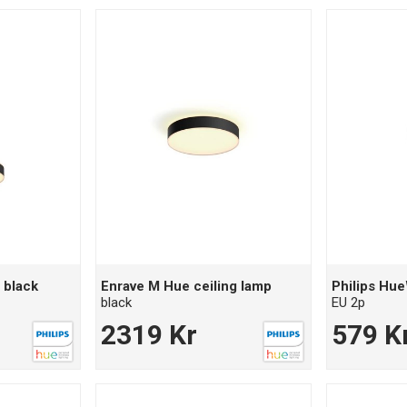
 black
Enrave M Hue ceiling lamp
Philips Hu
black
EU 2p
2319 Kr
579 K