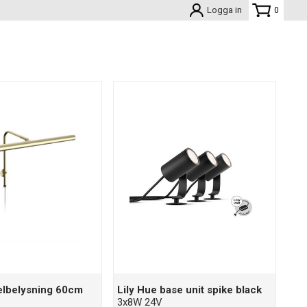
Logga in
0
elbelysning 60cm
Lily Hue base unit spike black
3x8W 24V