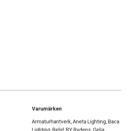
Varumärken
Armaturhantverk
Aneta Lighting
Baca
Lighting
Belid
BY Rydens
Gelia