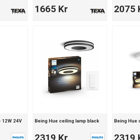
1665 Kr
2075 
te 12W 24V
Being Hue ceiling lamp black
Being Hue c
2319 Kr
2319 