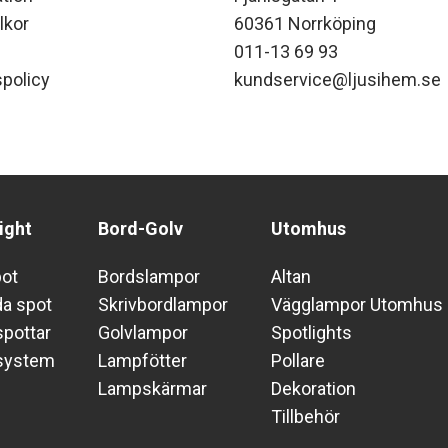
lkor
60361 Norrköping
011-13 69 93
policy
kundservice@ljusihem.se
ight
Bord-Golv
Utomhus
pot
Bordslampor
Altan
da spot
Skrivbordlampor
Vägglampor Utomhus
pottar
Golvlampor
Spotlights
system
Lampfötter
Pollare
Lampskärmar
Dekoration
Tillbehör