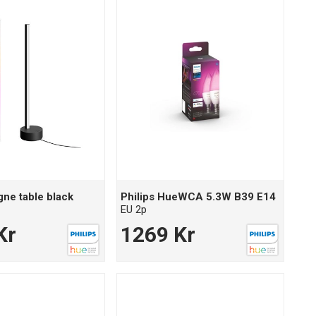
gne table black
Philips HueWCA 5.3W B39 E14
EU 2p
Kr
1269 Kr