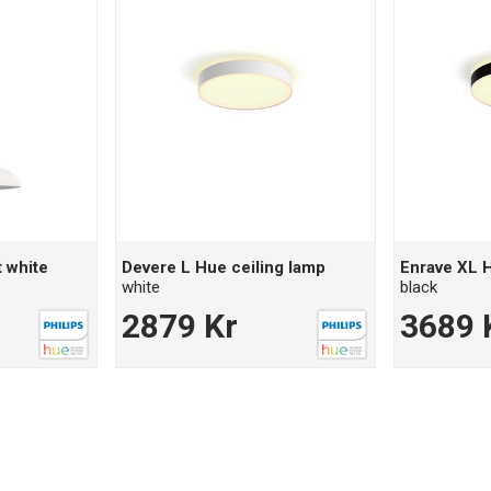
 white
Devere L Hue ceiling lamp
Enrave XL H
white
black
2879 Kr
3689 