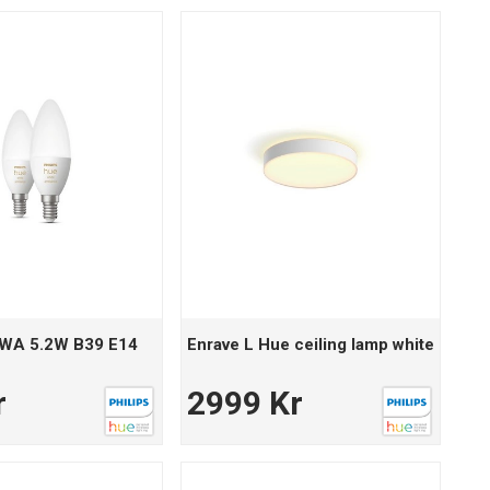
eWA 5.2W B39 E14
Enrave L Hue ceiling lamp white
r
2999 Kr