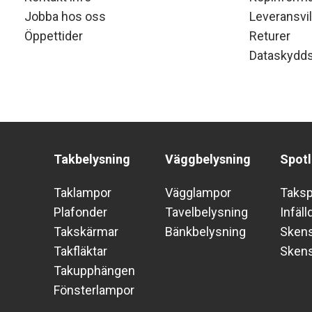
Jobba hos oss
Leveransvil
Öppettider
Returer
Dataskydds
Takbelysning
Väggbelysning
Spotl
Taklampor
Vägglampor
Taks
Plafonder
Tavelbelysning
Infäll
Takskärmar
Bänkbelysning
Skens
Takfläktar
Sken
Takupphängen
Fönsterlampor