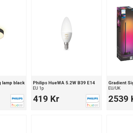
g lamp black
Philips HueWA 5.2W B39 E14
Gradient Si
EU 1p
EU/UK
419 Kr
2539 