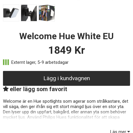
Welcome Hue White EU
1849
Kr
Lägg i kundvagnen
eller lägg som favorit
Welcome är en Hue spotlights som agerar som strålkastare, det
vill säga, den ger ifrån sig ett stort mängd ljus över en stor yta.
Den lyser upp din uppfart, bakgård, eller annan yta som behöver
mycket ljus. Använd Philips Hues funktionalitet för att skapa
ljusscheman, eller ställ in i applikationen att din belysning ska
välkomna dig hem efter en dag på jobbet. Hue Welcome är del av
Läs mer