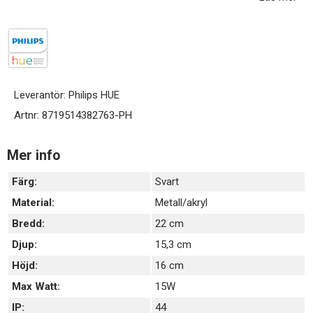
familjen Hue White, vilket betyder att den har ett varmvitt ljus
som går att dimra. För en mer avancerad strålkastare, se Philips
Hue Discover, som istället är del av familjen Hue White and Color
Ambience.
Leverantör:
Philips HUE
Artnr:
8719514382763-PH
Mer info
Färg:
Svart
Material:
Metall/akryl
Bredd:
22 cm
Djup:
15,3 cm
Höjd:
16 cm
Max Watt:
15W
IP:
44