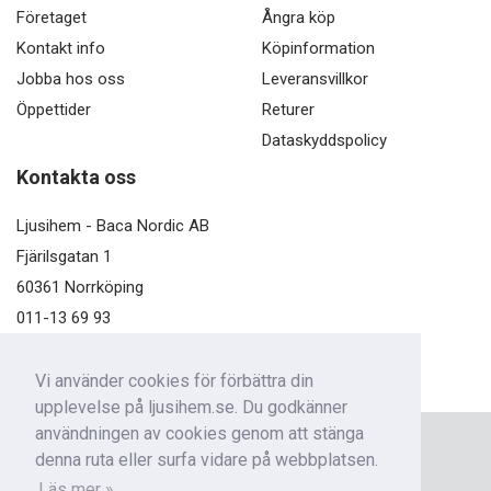
Företaget
Ångra köp
Kontakt info
Köpinformation
Jobba hos oss
Leveransvillkor
Öppettider
Returer
Dataskyddspolicy
Kontakta oss
Ljusihem - Baca Nordic AB
Fjärilsgatan 1
60361 Norrköping
011-13 69 93
kundservice@ljusihem.se
Vi använder cookies för förbättra din
upplevelse på ljusihem.se. Du godkänner
användningen av cookies genom att stänga
Nyhetsbrev
denna ruta eller surfa vidare på webbplatsen.
Få nyheter från oss!
Läs mer »