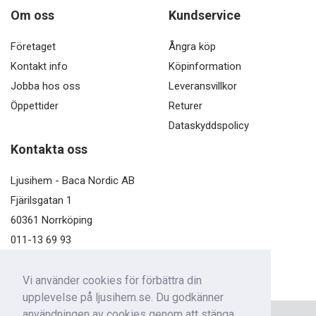
Om oss
Kundservice
Företaget
Ångra köp
Kontakt info
Köpinformation
Jobba hos oss
Leveransvillkor
Öppettider
Returer
Dataskyddspolicy
Kontakta oss
Ljusihem - Baca Nordic AB
Fjärilsgatan 1
60361 Norrköping
011-13 69 93
kundservice@ljusihem.se
Vi använder cookies för förbättra din
upplevelse på ljusihem.se. Du godkänner
användningen av cookies genom att stänga