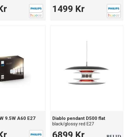
Kr
1499 Kr
eW 9.5W A60 E27
Diablo pendant D500 flat
black/glossy red E27
Kr
6899 Kr