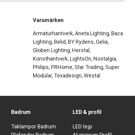
Varumärken
Armaturhantverk
Aneta Lighting
Baca
Lighting
Belid
BY Rydens
Gelia
Globen Lighting
Herstal
Konsthantverk
LightsOn
Nostalgia
Philips
PRHome
Star Trading
Super
Modular
Texadesign
Westal
Badrum
LED & profil
Taklampor Badrum
LED tejp
Plafonder Badrum
Aluminium Profil