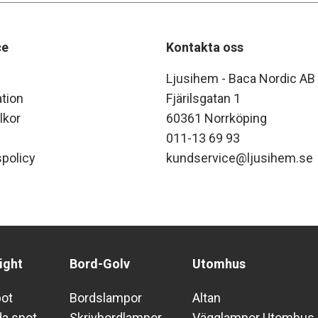
ce
Kontakta oss
Ljusihem - Baca Nordic AB
tion
Fjärilsgatan 1
lkor
60361 Norrköping
011-13 69 93
policy
kundservice@ljusihem.se
ight
Bord-Golv
Utomhus
pot
Bordslampor
Altan
da spot
Skrivbordlampor
Vägglampor Utomhus