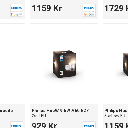
1159 Kr
1729 
racite
Philips HueW 9.5W A60 E27
Philips Hu
2set EU
3set sw EU
929 Kr
1159 