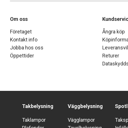
Om oss
Kundservi
Företaget
Ångra köp
Kontakt info
Köpinforma
Jobba hos oss
Leveransvil
Öppettider
Returer
Dataskydds
Takbelysning
Väggbelysning
Spotl
Taklampor
Vägglampor
Taks
Plafonder
Tavelbelysning
Infäll