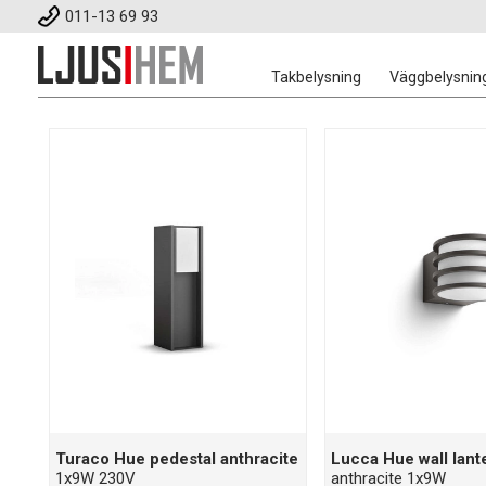
011-13 69 93
Takbelysning
Väggbelysnin
Turaco Hue pedestal anthracite
Lucca Hue wall lant
1x9W 230V
anthracite 1x9W