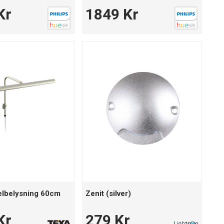
Kr
1849 Kr
elbelysning 60cm
Zenit (silver)
Kr
279 Kr