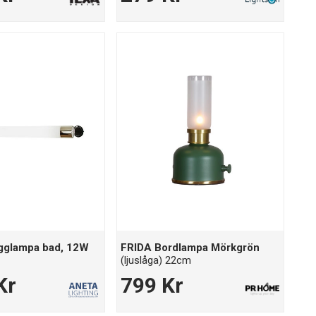
gglampa bad, 12W
FRIDA Bordlampa Mörkgrön
(ljuslåga) 22cm
Kr
799 Kr