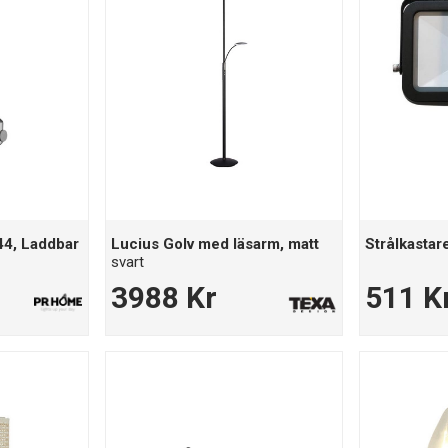
44, Laddbar
Lucius Golv med läsarm, matt
Strålkasta
svart
3988 Kr
511 K