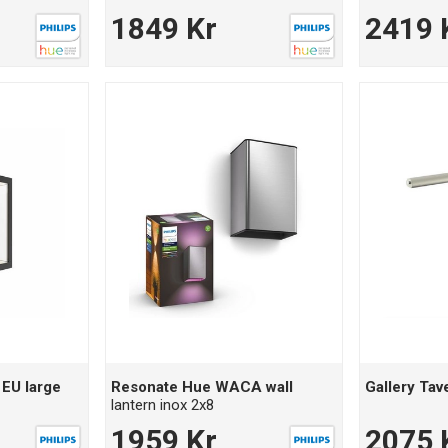
1849 Kr
2419 
EU large
Resonate Hue WACA wall
Gallery Tav
lantern inox 2x8
1959 Kr
2075 