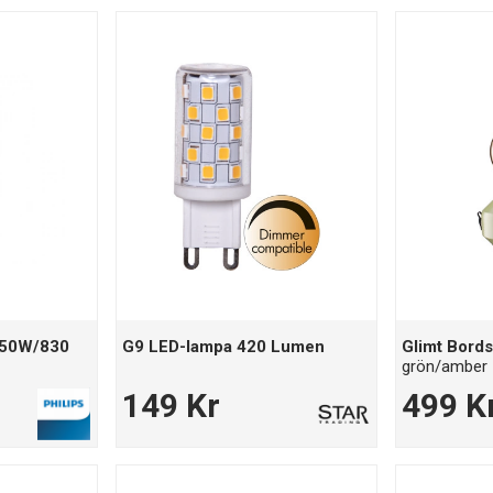
50W/830
G9 LED-lampa 420 Lumen
Glimt Bord
grön/amber
149 Kr
499 K