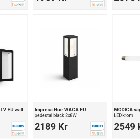
LV EU wall
Impress Hue WACA EU
MODICA vä
pedestal black 2x8W
LED.krom
2189 Kr
2549 