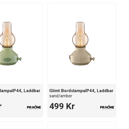
slampaIP44, Laddbar
Glimt BordslampaIP44, Laddbar
sand/amber
r
499 Kr