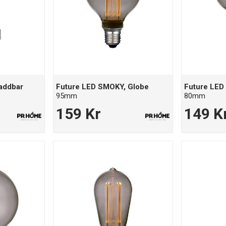
Laddbar
Future LED SMOKY, Globe
Future LED
95mm
80mm
159 Kr
149 K