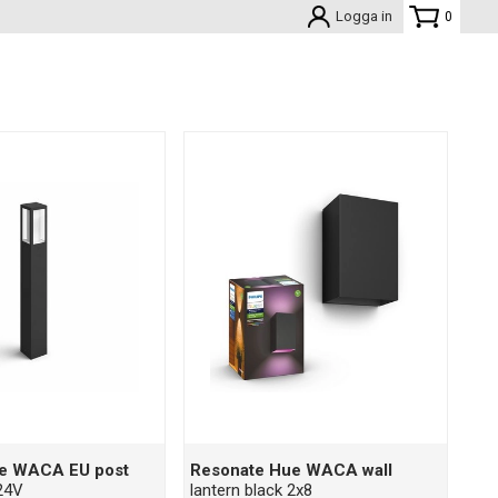
Logga in
0
e WACA EU post
Resonate Hue WACA wall
24V
lantern black 2x8