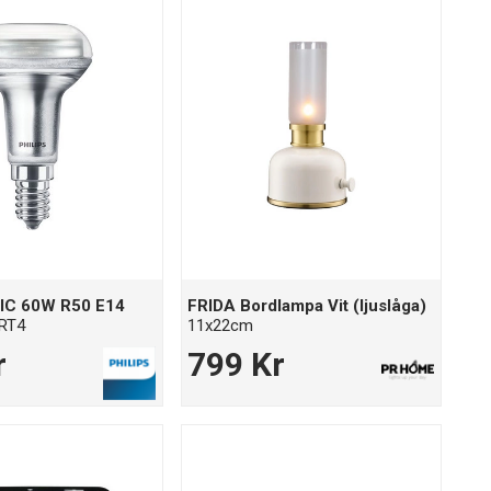
IC 60W R50 E14
FRIDA Bordlampa Vit (ljuslåga)
RT4
11x22cm
r
799 Kr